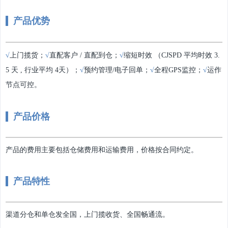
产品优势
√
上门揽货；
√
直配客户 / 直配到仓；
√
缩短时效 （CJSPD 平均时效 3.
5 天 , 行业平均 4天）；
√
预约管理/电子回单；
√
全程GPS监控；
√
运作
节点可控。
产品价格
产品的费用主要包括仓储费用和运输费用，价格按合同约定。
产品特性
渠道分仓和单仓发全国，上门揽收货、全国畅通流。