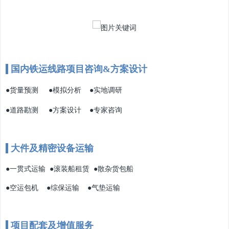
国内铁运线路项目咨询&方案设计
●
●
●
货量预测
模拟分析
实地调研
●
●
●
道路勘测
方案设计
专家咨询
大件及精密设备运输
●
●
●
一贯式运输
滚装船租赁
散杂货包船
●
●
●
空运包机
综保运输
气垫运输
项目配套及增值服务