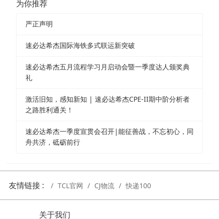
为你推荐
严正声明
速必达希杰国际海铁多式联运新突破
速必达希杰五月流程学习月启动会暨一季度达人颁奖典
礼
激活旧知，感知新知 | 速必达希杰CPE-II期中阶分析者
之路胜利通关！
速必达希杰一季度宣贯会召开|能征善战，不忘初心，同
舟共济，砥砺前行
友情链接 :
TCL官网
CJ物流
快递100
关于我们