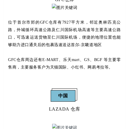
位于首尔市郊的GFC仓库有7927平方米，邻近奥林匹克公
路，外城循环高速公路及仁川国际机场高速等主要高速公路
口，可迅速运送货物至仁川国际机场，便捷的地理位置也能
够助力进口通关后的包裹迅速送达首尔-京畿道地区
GFC
仓库周边还有
E-MART
、乐天
mart
、
GS
、
BGF
等主要零
售商，主要服务客户为天猫国际、小红书、网易考拉等。
中国
LAZADA 仓库