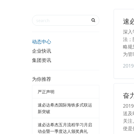
速
深入
法；
动态中心
略规
企业快讯
为管
集团资讯
2019
为你推荐
严正声明
奋
速必达希杰国际海铁多式联运
20
新突破
送及
关注
速必达希杰五月流程学习月启
使是
动会暨一季度达人颁奖典礼