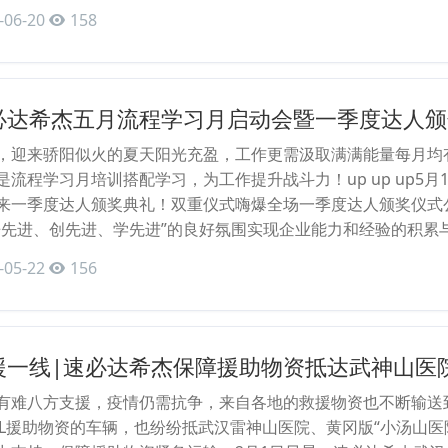
-06-20
158
必达希杰五月流程学习月启动会暨一季度达人颁
，迎来骄阳似火的夏天阳光充盈，工作更需汲取满满能量每月均
是流程学习月培训搭配学习，为工作提升战斗力！up up up5
来一季度达人颁奖典礼！双重仪式嗨爆全场一季度达人颁奖仪式公
争先进、创先进、学先进”的良好氛围实现企业能力和经验的积累
-05-22
156
援一线|速必达希杰保障援助物资抵达武神山医
有难八方支援，疫情仍需抗争，来自各地的救援物资也不断输送
CL援助物资的车辆，也纷纷抵武汉雷神山医院、黄冈版“小汤山