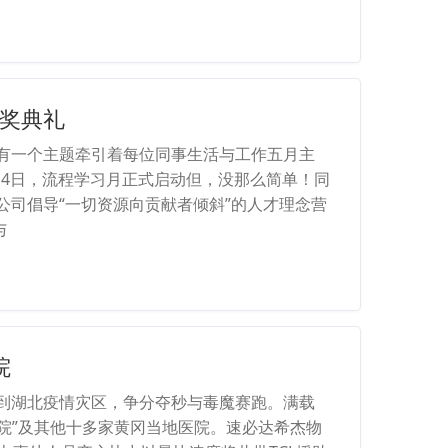
奖典礼
有一个主题牵引着每位同事生活与工作五月主
月14日，流程学习月正式启动但，没那么简单！同
司倡导“一切资源向贡献者倾斜”的人才理念营
与
院
到湖北疫情灾区，争分夺秒与毒魔赛跑。满载
医院”及其他十多家黄冈当地医院。速必达希杰物