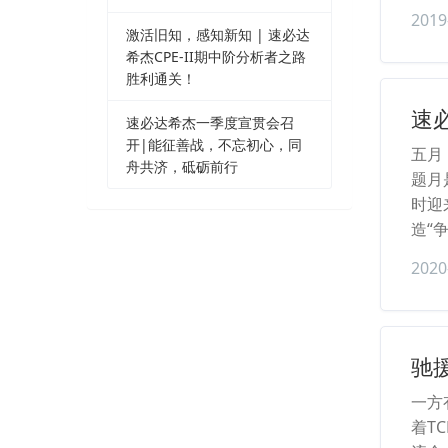
2019
激活旧知，感知新知 | 速必达
希杰CPE-II期中阶分析者之路
胜利通关！
速
速必达希杰一季度宣贯会召
开|能征善战，不忘初心，同
五月
舟共济，砥砺前行
题月
时迎
造“
2020
驰
一方
着T