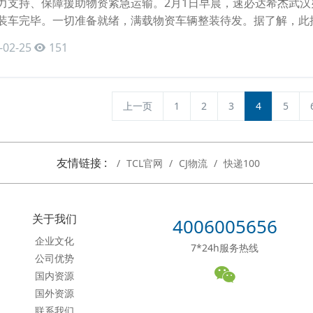
力支持、保障援助物资紧急运输。2月1日早晨，速必达希杰武汉
装车完毕。一切准备就绪，满载物资车辆整装待发。据了解，此
-02-25
151
上一页
1
2
3
4
5
友情链接 :
TCL官网
CJ物流
快递100
关于我们
4006005656
企业文化
7*24h服务热线
公司优势
国内资源
国外资源
联系我们