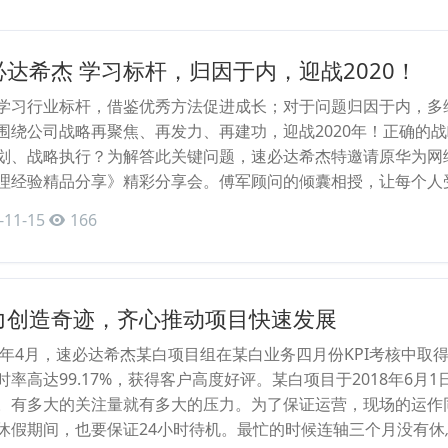
必达希杰 学习标杆，归因于内，迎战2020！
学习行业标杆，借鉴优秀方法促进成长；对于问题归因于内，多
围绕公司战略再聚焦、再发力、再建功，迎战2020年！正确的
划、战略执行？为解答此关键问题，速必达希杰特邀请原华为网
理经验精品分享》精彩分享会。傅军顾问的倾囊相授，让每个人受
-11-15
166
力创造奇迹，齐心推动项目快速发展
19年4月，速必达希杰某白项目组在某白业务四月份KPI考核中取得
时率高达99.17%，获得客户高度好评。某白项目于2018年6
。有多大的关注量就有多大的压力。为了保证运营，现场的运作
休假期间，也要保证24小时待机。最忙的时候连轴三个月没有休