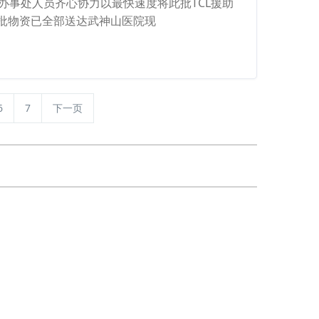
办事处人员齐心协力以最快速度将此批TCL援助
批物资已全部送达武神山医院现
6
7
下一页